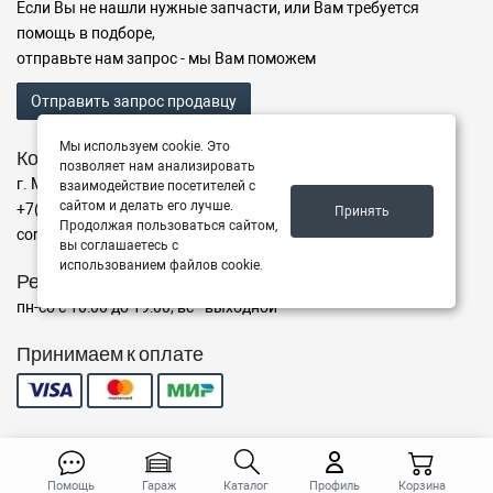
Если Вы не нашли нужные запчасти, или Вам требуется
помощь в подборе,
отправьте нам запрос - мы Вам поможем
Отправить запрос продавцу
Мы используем cookie. Это
Контакты
позволяет нам анализировать
г. Мытищи ул. Воронина, 15с1
взаимодействие посетителей с
сайтом и делать его лучше.
+7(995)795-00-10
Принять
Продолжая пользоваться сайтом,
corp@road8.ru
вы соглашаетесь с
использованием файлов cookie.
Режим работы
пн-сб с 10:00 до 19:00, вс - выходной
Принимаем к оплате
© 2026 ROAD8 - Автозапчасти
Помощь
Гараж
Каталог
Профиль
Корзина