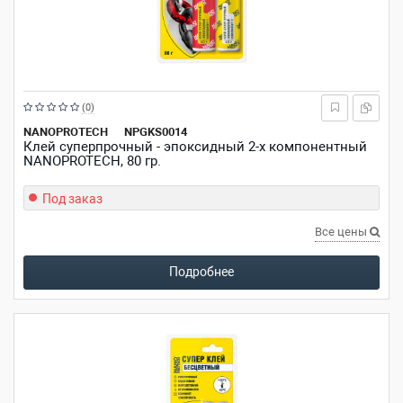
Рейтинг:
(0)
из
NANOPROTECH
NPGKS0014
Клей суперпрочный - эпоксидный 2-х компонентный
5
NANOPROTECH, 80 гр.
звезд
Под заказ
Все цены
Подробнее