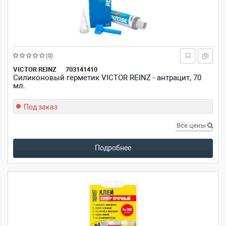
Рейтинг:
(0)
из
VICTOR REINZ
703141410
Силиконовый герметик VICTOR REINZ - антрацит, 70
5
мл.
звезд
Под заказ
Все цены
Подробнее