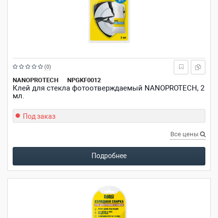
Рейтинг:
(0)
из
NANOPROTECH
NPGKF0012
Клей для стекла фотоотверждаемый NANOPROTECH, 2
5
мл.
звезд
Под заказ
Все цены
Подробнее