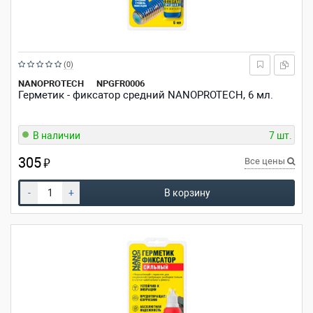
Рейтинг:
(0)
из
NANOPROTECH
NPGFR0006
Герметик - фиксатор средний NANOPROTECH, 6 мл.
5
звезд
В наличии
7 шт.
305
₽
Все цены
-
+
В корзину