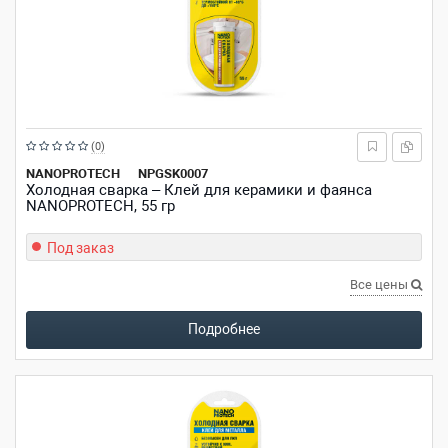
Рейтинг:
(0)
из
NANOPROTECH
NPGSK0007
Холодная сварка – Клей для керамики и фаянса
5
NANOPROTECH, 55 гр
звезд
Под заказ
Все цены
Подробнее