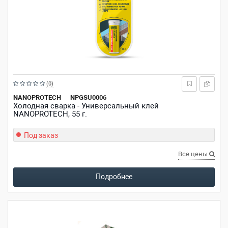
Рейтинг:
(0)
из
NANOPROTECH
NPGSU0006
Холодная сварка - Универсальный клей
5
NANOPROTECH, 55 г.
звезд
Под заказ
Все цены
Подробнее