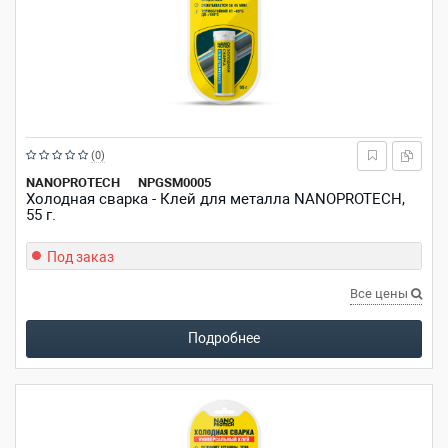
Рейтинг:
(0)
из
NANOPROTECH
NPGSM0005
Холодная сварка - Клей для металла NANOPROTECH,
5
55 г.
звезд
Под заказ
Все цены
Подробнее