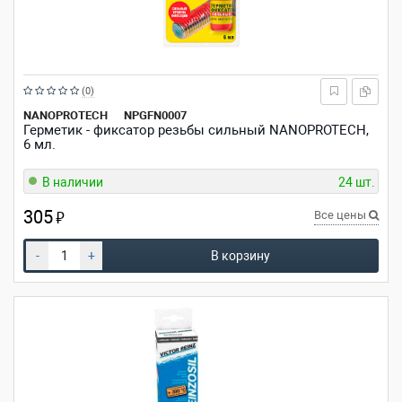
Рейтинг:
(0)
из
NANOPROTECH
NPGFN0007
Герметик - фиксатор резьбы сильный NANOPROTECH,
5
6 мл.
звезд
В наличии
24 шт.
305
₽
Все цены
-
+
В корзину