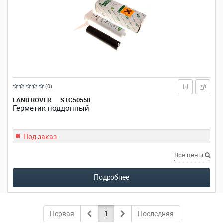
Рейтинг:
(0)
из
LAND ROVER
STC50550
Герметик поддонный
5
звезд
Под заказ
Все цены
Подробнее
Первая
1
Последняя