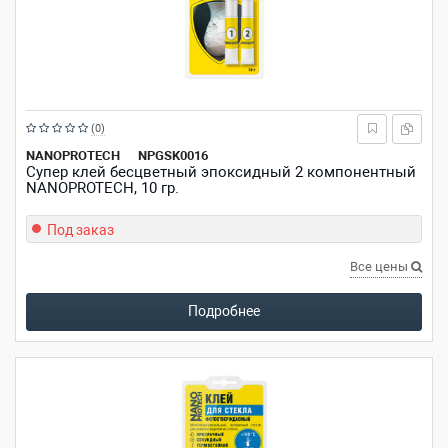
Рейтинг:
(0)
из
NANOPROTECH
NPGSK0016
Супер клей бесцветный эпоксидный 2 компонентный
5
NANOPROTECH, 10 гр.
звезд
Под заказ
Все цены
Подробнее