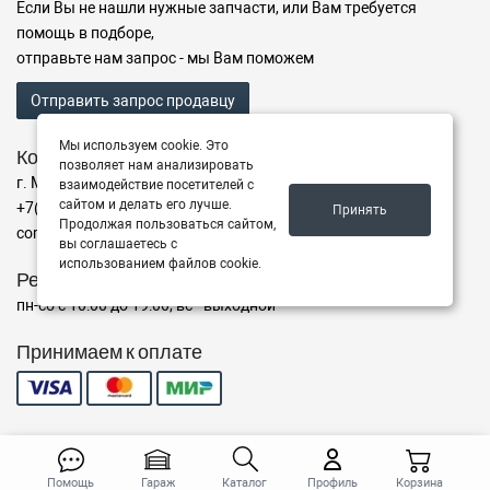
Если Вы не нашли нужные запчасти, или Вам требуется
помощь в подборе,
отправьте нам запрос - мы Вам поможем
Отправить запрос продавцу
Мы используем cookie. Это
Контакты
позволяет нам анализировать
г. Мытищи ул. Воронина, 15с1
взаимодействие посетителей с
сайтом и делать его лучше.
+7(995)795-00-10
Принять
Продолжая пользоваться сайтом,
corp@road8.ru
вы соглашаетесь с
использованием файлов cookie.
Режим работы
пн-сб с 10:00 до 19:00, вс - выходной
Принимаем к оплате
© 2026 ROAD8 - Автозапчасти
Помощь
Гараж
Каталог
Профиль
Корзина