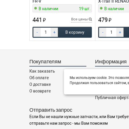
FR-V
X-Trail II RENA
В наличии
19 шт.
В наличии
441
479
₽
₽
Все цены
-
+
В корзину
-
+
Покупателям
Информация
Как заказать
О компании
Об оплате
Новости
Мы используем cookie. Это позволя
Продолжая пользоваться сайтом, в
О доставке
Соглашение
О возврате
Контакты
Публичная оферт
Отправить запрос
Если Вы не нашли нужные запчасти, или Вам требуе
отправьте нам запрос - мы Вам поможем