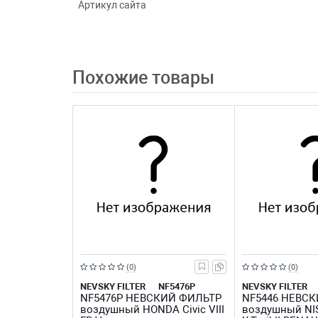
Артикул сайта
Похожие товары
Рейтинг:
Рейтинг:
(0)
(0)
из
из
NEVSKY FILTER
NF5476P
NEVSKY FILTER
NF5476P НЕВСКИЙ ФИЛЬТР
NF5446 НЕВС
5
5
воздушный HONDA Civic VIII
воздушный NI
звезд
звезд