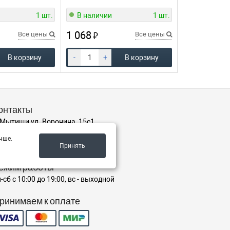
1 шт.
В наличии
1 шт.
1 068
₽
Все цены
Все цены
В корзину
-
+
В корзину
онтакты
. Мытищи ул. Воронина, 15с1
7(995)795-00-10
чше.
orp@road8.ru
Принять
ежим работы
-сб с 10:00 до 19:00, вс - выходной
ринимаем к оплате