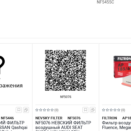
NF5455C
Рейтинг:
Рейтинг:
(0)
(0)
из
из
NF5446
NEVSKY FILTER
NF5076
FILTRON
AP18
КИЙ ФИЛЬТР
NF5076 НЕВСКИЙ ФИЛЬТР
Фильтр возд
5
5
SSAN Qashqai
воздушный AUDI SEAT
Fluence, Megane
звезд
звезд