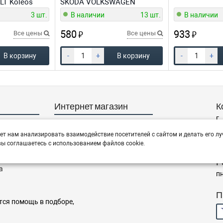
ULT Koleos
SKODA VOLKSWAGEN
3 шт.
В наличии
13 шт.
В наличии
580
933
₽
₽
Все цены
Все цены
В корзину
-
+
В корзину
-
+
Интернет магазин
К
г
Заказы
+
Корзина
ет нам анализировать взаимодействие посетителей с сайтом и делать его лу
c
ы соглашаетесь с использованием файлов cookie.
Баланс
Каталог товаров
Р
а
пн
П
тся помощь в подборе,