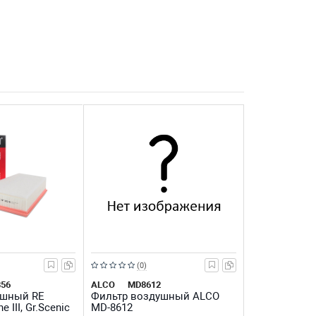
Рейтинг:
(0)
из
56
ALCO
MD8612
ушный RE
Фильтр воздушный ALCO
5
 III, Gr.Scenic
MD-8612
звезд