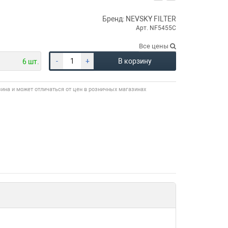
Бренд: NEVSKY FILTER
Арт. NF5455C
Все цены
-
+
В корзину
6 шт.
зина и может отличаться от цен в розничных магазинах