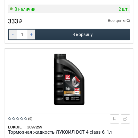
В наличии
2 шт.
333
₽
Все цены
-
+
В корзину
Рейтинг:
(0)
из
LUKOIL
3097259
Тормозная жидкость ЛУКОЙЛ DOT 4 class 6, 1л
5