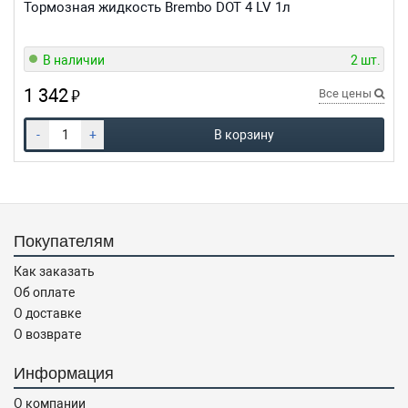
Тормозная жидкость Brembo DOT 4 LV 1л
5
звезд
В наличии
2 шт.
1 342
₽
Все цены
-
+
В корзину
Покупателям
Как заказать
Об оплате
О доставке
О возврате
Информация
О компании