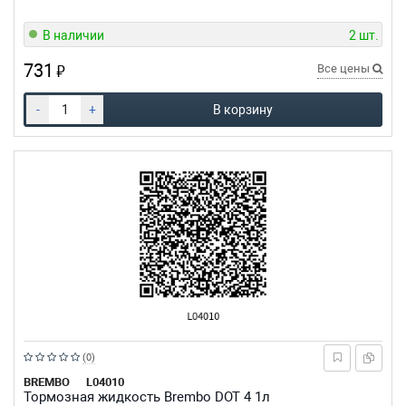
звезд
В наличии
2 шт.
731
₽
Все цены
-
+
В корзину
Рейтинг:
(0)
из
BREMBO
L04010
Тормозная жидкость Brembo DOT 4 1л
5