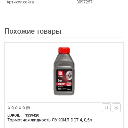
Артикул сайта
3097257
Похожие товары
Рейтинг:
(0)
из
LUKOIL
1339420
Тормозная жидкость ЛУКОЙЛ DOT 4, 0,5л
5
звезд